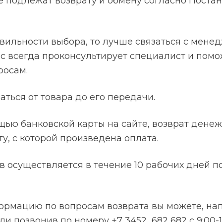
е подлежат возврату и обмену согласно Пост
авильности выбора, то лучше связаться с мене
 Вас всегда проконсультирует специалист и пом
росам.
аться от товара до его передачи.
щью банковской карты на сайте, возврат дене
ту, с которой произведена оплата.
 осуществляется в течение 10 рабочих дней п
рмацию по вопросам возврата вы можете, нап
ли позвонив по номеру +7 3452 682 682 с 9:00-